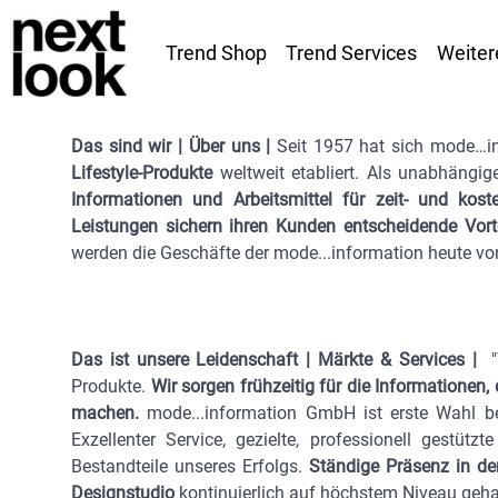
Trend Shop
Trend Services
Weiter
Das sind wir | Über uns |
Seit 1957 hat sich mode…in
Lifestyle-Produkte
weltweit etabliert. Als unabhängig
Informationen und Arbeitsmittel für zeit- und ko
Leistungen sichern ihren Kunden entscheidende Vort
werden die Geschäfte der mode...information heute v
Das ist unsere Leidenschaft | Märkte & Services |
Produkte.
Wir sorgen frühzeitig für die Informatione
machen.
mode...information GmbH ist erste Wahl bei
Exzellenter Service, gezielte, professionell gest
Bestandteile unseres Erfolgs.
Ständige Präsenz in d
Designstudio
kontinuierlich auf höchstem Niveau geha