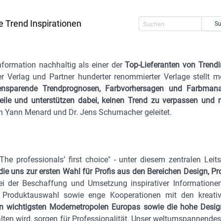
e Trend Inspirationen
S
formation nachhaltig als einer der
Top-Lieferanten von Trendi
er Verlag und Partner hunderter renommierter Verlage stellt m
stensparende Trendprognosen, Farbvorhersagen und Farbman
eile und unterstützen dabei, keinen Trend zu verpassen und 
on Yann Menard und Dr. Jens Schumacher geleitet.
"The professionals’ first choice" - unter diesem zentralen Le
n, die uns zur ersten Wahl für Profis aus den Bereichen Design
 der Beschaffung und Umsetzung inspirativer Informationen 
ützte Produktauswahl sowie enge Kooperationen mit den kreat
en wichtigsten Modemetropolen Europas sowie die hohe Des
lten wird, sorgen für Professionalität. Unser weltumspannendes