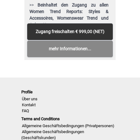
>>
Beinhaltet den Zugang zu allen
Women Trend Reports: Styles &
Accessoires, Womenswear Trend und
Colour Usage
>>
Alle neuen Veröffentlichungen der
Zugang freischalten
€ 999,00 (NET)
nächsten 12 Monate
>> Inklusive
Zugriff auf die letzten 24
mehr Informationen...
Monate
veröffentlichten reports!
>>
Download von bis zu 200 kompletten
PDF-Ausgaben oder editierbaren Vektor-
CAD-Grafiken Ihrer Wahl
>> Einsicht in alle Berichte während der
12-monatigen Mitgliedschaft
Profile
Über uns
Kontakt
FAQ
Terms and Conditions
Allgemeine Geschäftsbedingungen (Privatpersonen)
Allgemeine Geschäftsbedingungen
(Geschäftskunden)