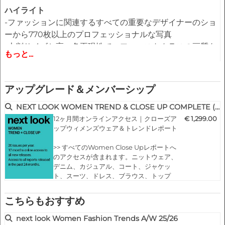
ハイライト
-ファッションに関連するすべての重要なデザイナーのショ
ーから770枚以上のプロフェッショナルな写真
-大判サイズと高い色再現性で、ファーストクラスの画質を
もっと...
実現。
-実際のファッションの基準について、短くても簡潔なコメ
ント。
アップグレード＆メンバーシップ
-市場や業界に適応したファッション専門家による画像配列
の選択と編集
NEXT LOOK WOMEN TREND & CLOSE UP COMPLETE (20 issues p.a.)
-すべての新しいデザイナーズコレクションの総合的なファ
12ヶ月間オンラインアクセス｜クローズア
€ 1,299.00
ップウィメンズウェア＆トレンドレポート
ッションエッセンスを提供します。
-個人でコレクションを構成するための包括的なアイデアプ
>> すべてのWomen Close Upレポートへ
ールです。
のアクセスが含まれます。ニットウェア、
デニム、カジュアル、コート、ジャケッ
ト、スーツ、ドレス、ブラウス、トップ
ス、スカート、パンツ、シューズ、バッグ
＆アクセサリー
こちらもおすすめ
>> すべてのWomenトレンドレポートへの
アクセスが含まれます。スタイルとアクセ
next look Women Fashion Trends A/W 25/26
サリー、ウィメンズウェアのトレンドとカ