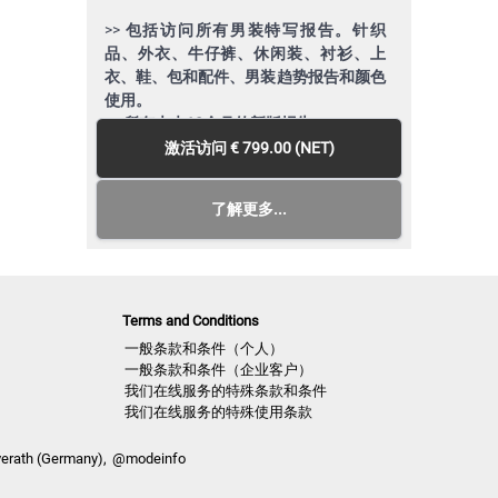
>>
包括访问所有男装特写报告。针织
品、外衣、牛仔裤、休闲装、衬衫、上
衣、鞋、包和配件、男装趋势报告和颜色
使用。
>>
所有未来12个月的新版报告
>> 包括访问过去24个月出版的版本!
激活访问
€ 799.00 (NET)
>>
下载多达150个完整的PDF期刊和或可
编辑的矢量CAD图样，供您选择
了解更多...
>> 查看12个月会员期间的所有报告
Terms and Conditions
一般条款和条件（个人）
一般条款和条件（企业客户）
我们在线服务的特殊条款和条件
我们在线服务的特殊使用条款
verath (Germany),
@modeinfo