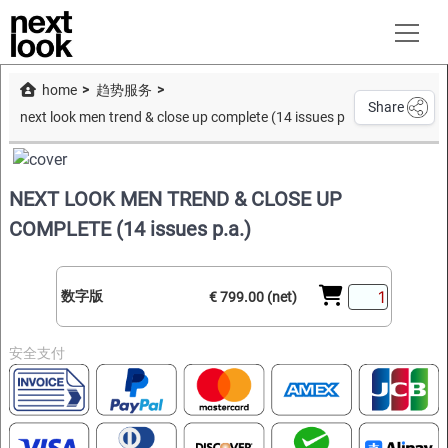
home
趋势服务
Share
next look men trend & close up complete (14 issues p.a.)
NEXT LOOK MEN TREND & CLOSE UP
COMPLETE (14 issues p.a.)
数字版
€ 799.00 (net)
安全支付