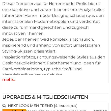
Dieser Trendservice für Herrenmode-Profis bietet
eine selektive und zukunftsorientierte Analyse aller
führenden Herrenmode-Designerschauen aus den
internationalen Modemetropolen und verdichtet
diese zu fünf marktgerechten und zugleich
innovativen Themen.
Jedes der Themen wird komplex, anschaulich,
inspirierend und anhand von sofort umsetzbaren
Styling-Skizzen präsentiert:
Inspirationsfotos, richtungsweisende Styles aus den
Designerkollektionen, Farbthemen und Ideen für
Farbkombinationen, typische Stoff- und
Materialoptiken sowie Schuhe.
mehr...
Taschen, Gürtel und andere Accessoires, ergänzt
durch einen umfangreichen Pool an neuen
Designideen, Outfitfiguren und Entwürfen für
UPGRADES & MITGLIEDSCHAFTEN
Mäntel, Jacken, Hosen, Shirts, Strick und Accessoires.
Alle Styles stehen als PDF und EPS editierbare
NEXT LOOK MEN TREND (4 issues p.a.)
Vektordateien zum Download bereit und lassen sich