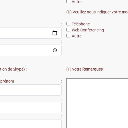
Autre
(D) Veuillez nous indiquer votre
mod
te :
Téléphone
Web Conferencing
Autre
e :
tion de Skype) :
(F) votre
Remarques
:
énom :
l :
one :