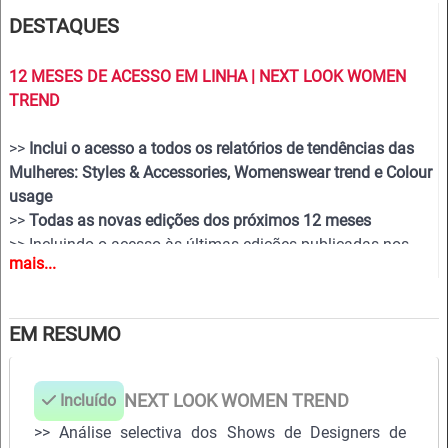
DESTAQUES
12 MESES DE ACESSO EM LINHA | NEXT LOOK WOMEN
TREND
>>
Inclui o acesso a todos os relatórios de tendências das
Mulheres: Styles & Accessories, Womenswear trend e Colour
usage
>>
Todas as novas edições dos próximos 12 meses
>> Incluindo o acesso às últimas edições publicadas nos
mais...
últimos 24 meses!
>>
Descarregue até 200 edições completas em PDF e ou
obras de arte CAD vectoriais editáveis à sua escolha
EM RESUMO
>> Ver todos os relatórios durante os 12 meses de adesão
Incluído
NEXT LOOK WOMEN TREND
>> Análise selectiva dos Shows de Designers de