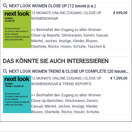
- Detaillierte Einblicke in die Highlights
NEXT LOOK WOMEN CLOSE UP (12 issues p.a.)
- Gruppiert nach Themen und Trends
12 MONATE ONLINE-ZUGANG | CLOSE UP
€ 699,00
WOMENSWEAR
- Schnitte, Stoffe, Farben und mehr
>> Beinhaltet den Zugang zu allen Women
NLCWSD | A/W 23/24
Close Up Reports: Strickwaren, Denim, Casual,
Mäntel, Jacken, Anzüge, Kleider, Blusen,
Oberteile, Röcke, Hosen, Schuhe, Taschen &
Accessoires
>> Alle neuen Ausgaben der nächsten 12
DAS KÖNNTE SIE AUCH INTERESSIEREN
Monate
>> Inklusive Zugriff auf die letzten 24 Monate
NEXT LOOK WOMEN TREND & CLOSE UP COMPLETE (20 issues p.a.)
erschienenen Ausgaben!
12 MONATE ONLINE-ZUGANG | CLOSE UP
€ 1.299,00
>> Download von bis zu 15 kompletten PDF-
WOMENSWEAR & TREND REPORTS
Ausgaben Ihrer Wahl
>> Einsicht in alle Berichte während der …
>> Beinhaltet den Zugang zu allen Women
Close Up-Berichten: Strickwaren, Denim,
Casual, Mäntel, Jacken, Anzüge, Kleider,
Blusen, Oberteile, Röcke, Hosen, Schuhe,
Taschen & Accessoires
>> Beinhaltet den Zugang zu allen Women
Trend Reports: Styles & Accessoires,