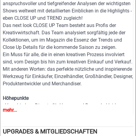
anspruchsvoller und tiefgreifender Analysen der wichtigsten
Shows weltweit mit detaillierten Einblicken in die Highlights -
eben CLOSE UP und TREND zugleich!
Das next look CLOSE UP Team besteht aus Profis der
Kreativwirtschaft. Das Team analysiert sorgfältig jede der
Kollektionen, um im Magazin die Essenz der Trends und
Close Up Details für die kommende Saison zu zeigen.
Ein Muss für alle, die in einen kreativen Prozess involviert
sind, vom Design bis hin zum kreativen Einkauf und Verkauf.
Mit anderen Worten: das perfekte nützliche und inspirierende
Werkzeug für Einkäufer, Einzelhändler, Großhändler, Designer,
Produktentwickler und Merchandiser.
Höhepunkte
- Verschiedene Dienste für Herren- und Damenbekleidung
mehr...
- Mehr als 400 ausgewählte Fotos
- Mehr als 100 Close Ups
- Anspruchsvolle und tiefgehende Analysen der wichtigsten
UPGRADES & MITGLIEDSCHAFTEN
Modeschauen weltweit