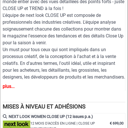
monde entier avec des vues détaillées des points forts - juste
CLOSE UP et TREND à la fois !
L'équipe de next look CLOSE UP est composée de
professionnels des industries créatives. L'équipe analyse
soigneusement chacune des collections pour montrer dans
le magazine l'essence des tendances et des détails Close Up
pour la saison à venir.
Un must pour tous ceux qui sont impliqués dans un
processus créatif, de la conception à l'achat et à la vente
créatifs. En d'autres termes, l'outil idéal, utile et inspirant
pour les acheteurs, les détaillants, les grossistes, les
designers, les développeurs de produits et les merchandisers.
plus...
Points forts
- Différents services disponibles pour les vêtements pour
hommes et pour femmes
MISES À NIVEAU ET ADHÉSIONS
- Plus de 400 photographies sélectionnées
NEXT LOOK WOMEN CLOSE UP (12 issues p.a.)
- Plus de 100 gros plans
12 MOIS D'ACCÈS EN LIGNE | CLOSE UP
€ 699,00
- Analyses sophistiquées et approfondies des principaux