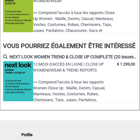
WOMENSWEAR
défilés de mode dans le monde entier
- Vues détaillées des points forts
>> Comprend l'accès à tous les rapports Close
- Regroupés par thèmes et tendances
Up Women : Maille, Denim, Casual, Manteaux,
Vestes, Costumes, Robes, Chemisiers, Tops,
- Coupes, tissus, couleurs et plus encore
Jupes, Pantalons, Chaussures, Sacs et
Accessoires.
NLCWK | S/S 2024
>> Toutes les nouvelles éditions des 12
VOUS POURRIEZ ÉGALEMENT ÊTRE INTÉRESSÉ
prochains mois
>> Y compris l'accès aux éditions des 24
NEXT LOOK WOMEN TREND & CLOSE UP COMPLETE (20 issues p.a.)
derniers mois !
12 MOIS D'ACCÈS EN LIGNE | CLOSE UP
€ 1 299,00
>> Téléchargez jusqu'à 15 éditions complètes
WOMENSWEAR & TREND REPORTS
en PDF de votre choix
>> Visualisez tous les rapports pendant …
>> Comprend l'accès à tous les rapports
Women Close Up : Maille, Denim, Casual,
Manteaux, Vestes, Costumes, Robes,
Chemisiers, Tops, Jupes, Pantalons,
Chaussures, Sacs & Accessoires.
>> Comprend l'accès à tous les rapports de
tendances pour les femmes : styles &
Accessoires, les tendances féminines et
Colour usage.
Profile
>> Toutes les nouvelles éditions des 12